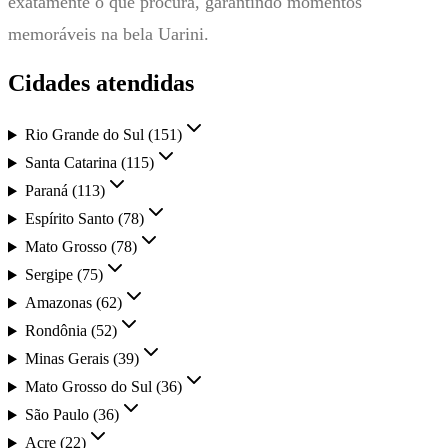
exatamente o que procura, garantindo momentos
memoráveis na bela Uarini.
Cidades atendidas
Rio Grande do Sul
(
151
)
Santa Catarina
(
115
)
Paraná
(
113
)
Espírito Santo
(
78
)
Mato Grosso
(
78
)
Sergipe
(
75
)
Amazonas
(
62
)
Rondônia
(
52
)
Minas Gerais
(
39
)
Mato Grosso do Sul
(
36
)
São Paulo
(
36
)
Acre
(
22
)