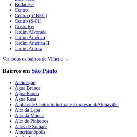
Bodanese
Centro
Centro (5º BEC)
Centro (S-01)
Cristo Rei
Jardim Alvorada
Jardim América
Jardim América II
Jardim Aurora
Ver todos os bairros de
Vilhena
→
Bairros em
São Paulo
Aclimação
Água Branca
Água Funda
Água Rasa
Alphaville Centro Industrial e Empresarial/Alphaville.
Alto da Lapa
Alto da Mooca
Alto de Pinheiros
Altos de Sumaré
Americanópolis