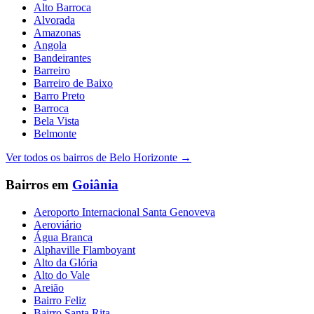
Alto Barroca
Alvorada
Amazonas
Angola
Bandeirantes
Barreiro
Barreiro de Baixo
Barro Preto
Barroca
Bela Vista
Belmonte
Ver todos os bairros de
Belo Horizonte
→
Bairros em
Goiânia
Aeroporto Internacional Santa Genoveva
Aeroviário
Água Branca
Alphaville Flamboyant
Alto da Glória
Alto do Vale
Areião
Bairro Feliz
Bairro Santa Rita