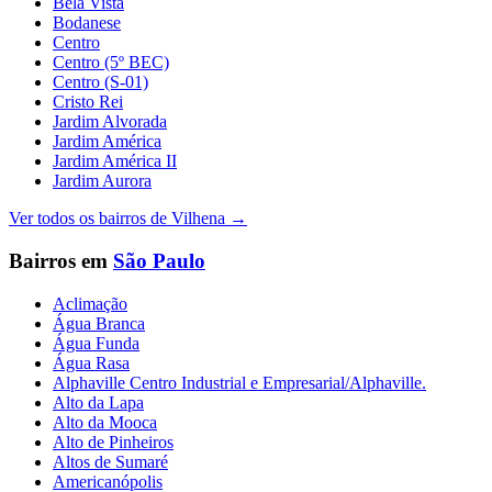
Bela Vista
Bodanese
Centro
Centro (5º BEC)
Centro (S-01)
Cristo Rei
Jardim Alvorada
Jardim América
Jardim América II
Jardim Aurora
Ver todos os bairros de
Vilhena
→
Bairros em
São Paulo
Aclimação
Água Branca
Água Funda
Água Rasa
Alphaville Centro Industrial e Empresarial/Alphaville.
Alto da Lapa
Alto da Mooca
Alto de Pinheiros
Altos de Sumaré
Americanópolis