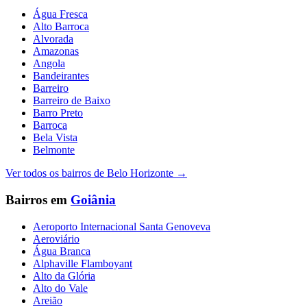
Água Fresca
Alto Barroca
Alvorada
Amazonas
Angola
Bandeirantes
Barreiro
Barreiro de Baixo
Barro Preto
Barroca
Bela Vista
Belmonte
Ver todos os bairros de
Belo Horizonte
→
Bairros em
Goiânia
Aeroporto Internacional Santa Genoveva
Aeroviário
Água Branca
Alphaville Flamboyant
Alto da Glória
Alto do Vale
Areião