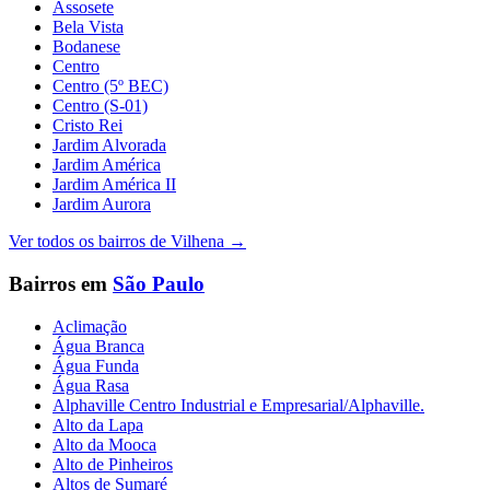
Assosete
Bela Vista
Bodanese
Centro
Centro (5º BEC)
Centro (S-01)
Cristo Rei
Jardim Alvorada
Jardim América
Jardim América II
Jardim Aurora
Ver todos os bairros de
Vilhena
→
Bairros em
São Paulo
Aclimação
Água Branca
Água Funda
Água Rasa
Alphaville Centro Industrial e Empresarial/Alphaville.
Alto da Lapa
Alto da Mooca
Alto de Pinheiros
Altos de Sumaré