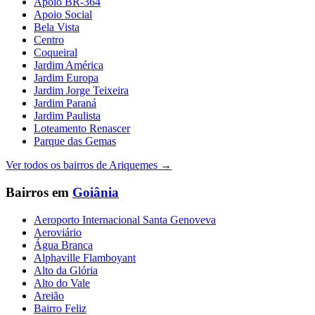
Apoio BR-364
Apoio Social
Bela Vista
Centro
Coqueiral
Jardim América
Jardim Europa
Jardim Jorge Teixeira
Jardim Paraná
Jardim Paulista
Loteamento Renascer
Parque das Gemas
Ver todos os bairros de
Ariquemes
→
Bairros em
Goiânia
Aeroporto Internacional Santa Genoveva
Aeroviário
Água Branca
Alphaville Flamboyant
Alto da Glória
Alto do Vale
Areião
Bairro Feliz