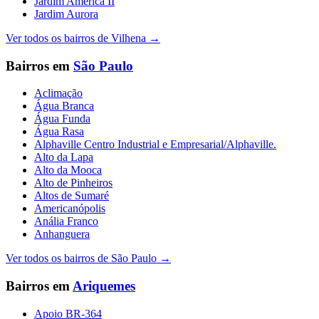
Jardim América II
Jardim Aurora
Ver todos os bairros de
Vilhena
→
Bairros em
São Paulo
Aclimação
Água Branca
Água Funda
Água Rasa
Alphaville Centro Industrial e Empresarial/Alphaville.
Alto da Lapa
Alto da Mooca
Alto de Pinheiros
Altos de Sumaré
Americanópolis
Anália Franco
Anhanguera
Ver todos os bairros de
São Paulo
→
Bairros em
Ariquemes
Apoio BR-364