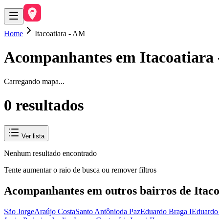
Home
Itacoatiara - AM
Acompanhantes em
Itacoatiara
Carregando mapa...
0
resultado
s
Ver lista
Nenhum resultado encontrado
Tente aumentar o raio de busca ou remover filtros
Acompanhantes em outros bairros de
Itac
São Jorge
Araújo Costa
Santo Antônio
da Paz
Eduardo Braga I
Eduardo 