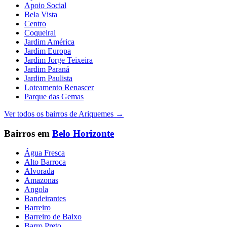
Apoio Social
Bela Vista
Centro
Coqueiral
Jardim América
Jardim Europa
Jardim Jorge Teixeira
Jardim Paraná
Jardim Paulista
Loteamento Renascer
Parque das Gemas
Ver todos os bairros de
Ariquemes
→
Bairros em
Belo Horizonte
Água Fresca
Alto Barroca
Alvorada
Amazonas
Angola
Bandeirantes
Barreiro
Barreiro de Baixo
Barro Preto