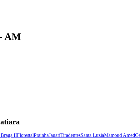
-
AM
oatiara
Braga II
Florestal
Prainha
Jauari
Tiradentes
Santa Luzia
Mamoud Amed
Ce