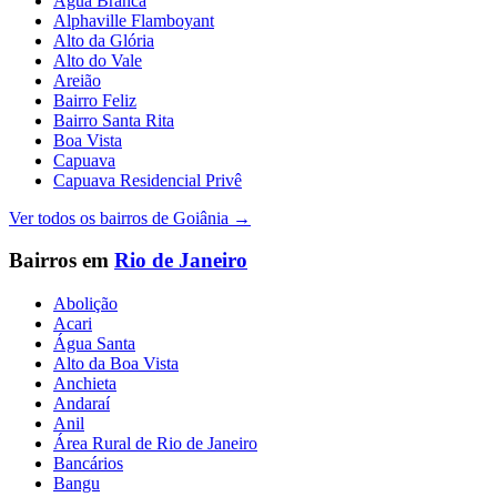
Água Branca
Alphaville Flamboyant
Alto da Glória
Alto do Vale
Areião
Bairro Feliz
Bairro Santa Rita
Boa Vista
Capuava
Capuava Residencial Privê
Ver todos os bairros de
Goiânia
→
Bairros em
Rio de Janeiro
Abolição
Acari
Água Santa
Alto da Boa Vista
Anchieta
Andaraí
Anil
Área Rural de Rio de Janeiro
Bancários
Bangu