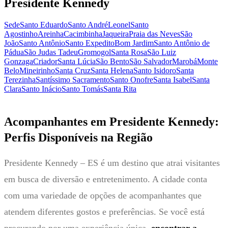
Presidente Kennedy
Sede
Santo Eduardo
Santo André
Leonel
Santo
Agostinho
Areinha
Cacimbinha
Jaqueira
Praia das Neves
São
João
Santo Antônio
Santo Expedito
Bom Jardim
Santo Antônio de
Pádua
São Judas Tadeu
Gromogol
Santa Rosa
São Luiz
Gonzaga
Criador
Santa Lúcia
São Bento
São Salvador
Marobá
Monte
Belo
Mineirinho
Santa Cruz
Santa Helena
Santo Isidoro
Santa
Terezinha
Santíssimo Sacramento
Santo Onofre
Santa Isabel
Santa
Clara
Santo Inácio
Santo Tomás
Santa Rita
Acompanhantes em Presidente Kennedy:
Perfis Disponíveis na Região
Presidente Kennedy – ES é um destino que atrai visitantes
em busca de diversão e entretenimento. A cidade conta
com uma variedade de opções de acompanhantes que
atendem diferentes gostos e preferências. Se você está
procurando por uma experiência única,
encontrar a