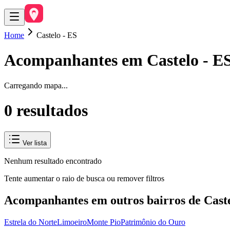
Home
Castelo - ES
Acompanhantes em
Castelo
-
E
Carregando mapa...
0
resultado
s
Ver lista
Nenhum resultado encontrado
Tente aumentar o raio de busca ou remover filtros
Acompanhantes em outros bairros de
Cast
Estrela do Norte
Limoeiro
Monte Pio
Patrimônio do Ouro