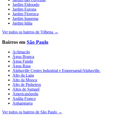
Jardim Eldorado
Jardim Europa
Jardim Florença
Jardim Ipanema
Jardim Itália
Ver todos os bairros de
Vilhena
→
Bairros em
São Paulo
Aclimação
Água Branca
Água Funda
Água Rasa
Alphaville Centro Industrial e Empresarial/Alphaville.
Alto da Lapa
Alto da Mooca
Alto de Pinheiros
Altos de Sumaré
Americanópolis
Anália Franco
Anhanguera
Ver todos os bairros de
São Paulo
→