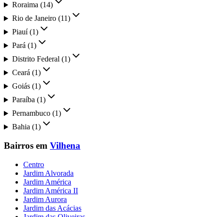
Roraima
(
14
)
Rio de Janeiro
(
11
)
Piauí
(
1
)
Pará
(
1
)
Distrito Federal
(
1
)
Ceará
(
1
)
Goiás
(
1
)
Paraíba
(
1
)
Pernambuco
(
1
)
Bahia
(
1
)
Bairros em
Vilhena
Centro
Jardim Alvorada
Jardim América
Jardim América II
Jardim Aurora
Jardim das Acácias
Jardim das Oliveiras