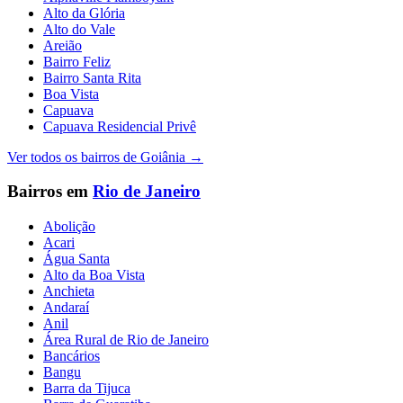
Alto da Glória
Alto do Vale
Areião
Bairro Feliz
Bairro Santa Rita
Boa Vista
Capuava
Capuava Residencial Privê
Ver todos os bairros de
Goiânia
→
Bairros em
Rio de Janeiro
Abolição
Acari
Água Santa
Alto da Boa Vista
Anchieta
Andaraí
Anil
Área Rural de Rio de Janeiro
Bancários
Bangu
Barra da Tijuca