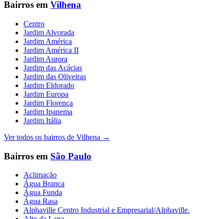
Bairros em
Vilhena
Centro
Jardim Alvorada
Jardim América
Jardim América II
Jardim Aurora
Jardim das Acácias
Jardim das Oliveiras
Jardim Eldorado
Jardim Europa
Jardim Florença
Jardim Ipanema
Jardim Itália
Ver todos os bairros de
Vilhena
→
Bairros em
São Paulo
Aclimação
Água Branca
Água Funda
Água Rasa
Alphaville Centro Industrial e Empresarial/Alphaville.
Alto da Lapa