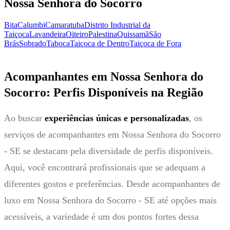
Nossa Senhora do Socorro
Bita
Calumbi
Camaratuba
Distrito Industrial da
Taiçoca
Lavandeira
Oiteiro
Palestina
Quissamã
São
Brás
Sobrado
Taboca
Taiçoca de Dentro
Taiçoca de Fora
Acompanhantes em Nossa Senhora do
Socorro: Perfis Disponíveis na Região
Ao buscar
experiências únicas e personalizadas
, os
serviços de acompanhantes em Nossa Senhora do Socorro
- SE se destacam pela diversidade de perfis disponíveis.
Aqui, você encontrará profissionais que se adequam a
diferentes gostos e preferências. Desde acompanhantes de
luxo em Nossa Senhora do Socorro - SE até opções mais
acessíveis, a variedade é um dos pontos fortes dessa