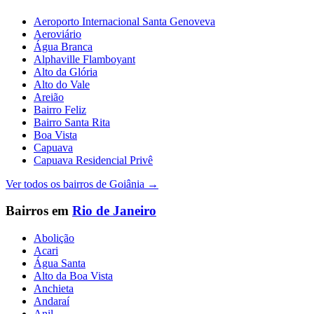
Aeroporto Internacional Santa Genoveva
Aeroviário
Água Branca
Alphaville Flamboyant
Alto da Glória
Alto do Vale
Areião
Bairro Feliz
Bairro Santa Rita
Boa Vista
Capuava
Capuava Residencial Privê
Ver todos os bairros de
Goiânia
→
Bairros em
Rio de Janeiro
Abolição
Acari
Água Santa
Alto da Boa Vista
Anchieta
Andaraí
Anil