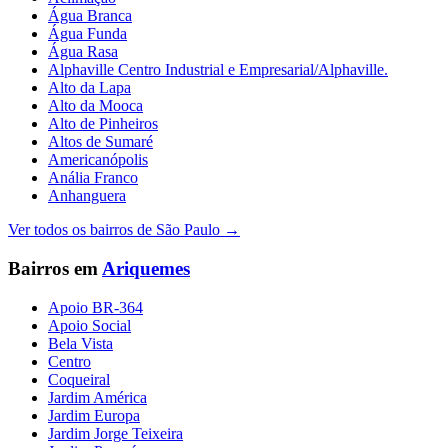
Água Branca
Água Funda
Água Rasa
Alphaville Centro Industrial e Empresarial/Alphaville.
Alto da Lapa
Alto da Mooca
Alto de Pinheiros
Altos de Sumaré
Americanópolis
Anália Franco
Anhanguera
Ver todos os bairros de
São Paulo
→
Bairros em
Ariquemes
Apoio BR-364
Apoio Social
Bela Vista
Centro
Coqueiral
Jardim América
Jardim Europa
Jardim Jorge Teixeira