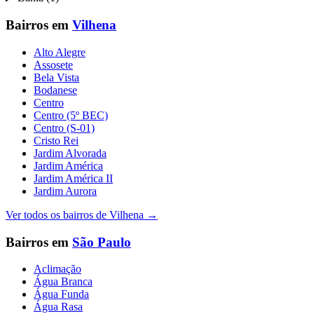
Bairros em
Vilhena
Alto Alegre
Assosete
Bela Vista
Bodanese
Centro
Centro (5º BEC)
Centro (S-01)
Cristo Rei
Jardim Alvorada
Jardim América
Jardim América II
Jardim Aurora
Ver todos os bairros de
Vilhena
→
Bairros em
São Paulo
Aclimação
Água Branca
Água Funda
Água Rasa