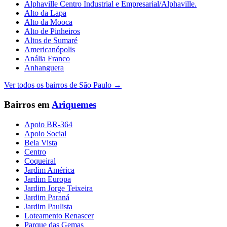
Alphaville Centro Industrial e Empresarial/Alphaville.
Alto da Lapa
Alto da Mooca
Alto de Pinheiros
Altos de Sumaré
Americanópolis
Anália Franco
Anhanguera
Ver todos os bairros de
São Paulo
→
Bairros em
Ariquemes
Apoio BR-364
Apoio Social
Bela Vista
Centro
Coqueiral
Jardim América
Jardim Europa
Jardim Jorge Teixeira
Jardim Paraná
Jardim Paulista
Loteamento Renascer
Parque das Gemas