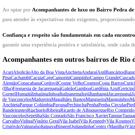
Ao optar por
Acompanhantes de luxo no Bairro Pedra de 
para atender às expectativas mais exigentes, proporcionando
Confiança e respeito são fundamentais em cada encontro
garantir uma experiência positiva e satisfatória, onde cada d
Acompanhantes em outros bairros de
Rio 
Acari
Abolição
Alto da Boa Vista
Anchieta
Andaraí
Anil
Bancários
Bang
Pina
Cachambi
Cacuia
Caju
Camorim
Campinho
Campo Grande
Cascadu
Alemão
Copacabana
Cordovil
Cosme Velho
Cosmos
Costa Barros
Curic
(Ilha)
Freguesia de Jacarepaguá
Galeão
Gamboa
Gardênia Azul
Gericin
Gurgel
Humaitá
Inhaúma
Inhoaíba
Ipanema
Irajá
Itanhangá
Jacarepaguá
J
de Vasconcelos
Madureira
Magalhães Bastos
Mangueira
Manguinhos
Ma
Anchieta
Parque Colúmbia
Pavuna
Pechincha
Penha
Penha Circular
Pie
Bandeirantes
Riachuelo
Ribeira
Ricardo de Albuquerque
Rio Comprido
Vasconcelos
Sepetiba
São Conrado
São Francisco Xavier
Tanque
Taqua
Carvalho
Vidigal
Vigário Geral
Vila Isabel
Vila Kennedy
Vila Kosmos
Vi
Cristóvão
Valparaíso
Itaipava
Bingen
Quitandinha
Centro (Manilha)
Várz