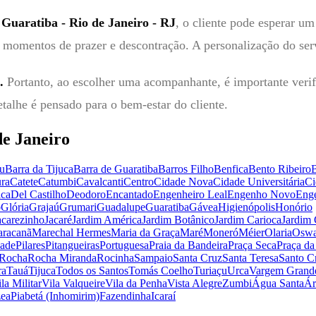
Guaratiba - Rio de Janeiro - RJ
, o cliente pode esperar um
 momentos de prazer e descontração. A personalização do serv
.
Portanto, ao escolher uma acompanhante, é importante verific
etalhe é pensado para o bem-estar do cliente.
de Janeiro
u
Barra da Tijuca
Barra de Guaratiba
Barros Filho
Benfica
Bento Ribeiro
ra
Catete
Catumbi
Cavalcanti
Centro
Cidade Nova
Cidade Universitária
Ci
ica
Del Castilho
Deodoro
Encantado
Engenheiro Leal
Engenho Novo
Eng
ó
Glória
Grajaú
Grumari
Guadalupe
Guaratiba
Gávea
Higienópolis
Honório
acarezinho
Jacaré
Jardim América
Jardim Botânico
Jardim Carioca
Jardim
racanã
Marechal Hermes
Maria da Graça
Maré
Moneró
Méier
Olaria
Oswa
dade
Pilares
Pitangueiras
Portuguesa
Praia da Bandeira
Praça Seca
Praça da
Rocha
Rocha Miranda
Rocinha
Sampaio
Santa Cruz
Santa Teresa
Santo Cr
ra
Tauá
Tijuca
Todos os Santos
Tomás Coelho
Turiaçu
Urca
Vargem Grand
la Militar
Vila Valqueire
Vila da Penha
Vista Alegre
Zumbi
Água Santa
Ár
ea
Piabetá (Inhomirim)
Fazendinha
Icaraí