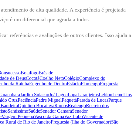
 atendimento de alta qualidade. A experiência é projetada
iço é um diferencial que agrada a todos.
ar referências e avaliações de outros clientes. Isso ajuda a
Bonsucesso
Botafogo
Brás de
dade de Deus
Cocotá
Coelho Neto
Colégio
Complexo do
enho da Rainha
Engenho de Dentro
Estácio
Flamengo
Freguesia
 Guanabara
Jardim Sulacap
Joá
Lagoa
Lapa
Laranjeiras
Leblon
Leme
Lins
ldo Cruz
Paciência
Padre Miguel
Paquetá
Parada de Lucas
Parque
 Bandeira
Quintino Bocaiuva
Ramos
Realengo
Recreio dos
isto
Santíssimo
Saúde
Senador Camará
Senador
e
Vargem Pequena
Vasco da Gama
Vaz Lobo
Vicente de
ea Rural de Rio de Janeiro
Freguesia (Ilha do Governador)
São