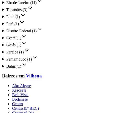
Rio de Janeiro
(
11
)
Tocantins
(
3
)
Piauí
(
1
)
Pará
(
1
)
Distrito Federal
(
1
)
Ceará
(
1
)
Goiás
(
1
)
Paraíba
(
1
)
Pernambuco
(
1
)
Bahia
(
1
)
Bairros em
Vilhena
Alto Alegre
Assosete
Bela Vista
Bodanese
Centro
Centro (5º BEC)
Centro (S-01)