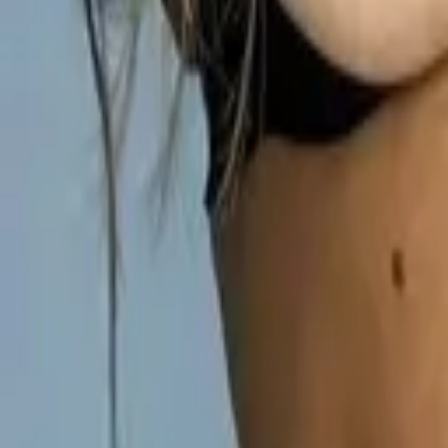
Naturalzinha
Moinhos de Vento · Sem local
R$ 800,00
/h
Ver perfil
WhatsApp
2.6km
Nina Mendes
, 27
Vamos gozar juntinhos amor
Moinhos de Vento · Com local
R$ 800,00
/h
Ver perfil
WhatsApp
4.0km
Heloisa Bolzano
, 24
Atendimento fetichista.