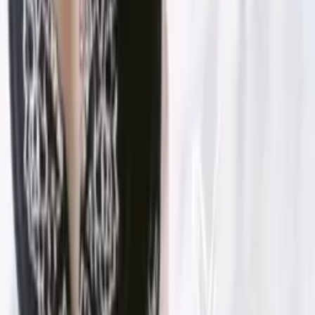
Amazonas
Angola
Bandeirantes
Barreiro
Barreiro de Baixo
Barro Preto
Barroca
Bela Vista
Belmonte
Ver todos os bairros de
Belo Horizonte
→
Bairros em
Goiânia
Aeroporto Internacional Santa Genoveva
Aeroviário
Água Branca
Alphaville Flamboyant
Alto da Glória
Alto do Vale
Areião
Bairro Feliz
Bairro Santa Rita
Boa Vista
Capuava